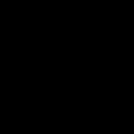
走进ty8天游平台
登录
公司简介
企业文化
资质荣誉