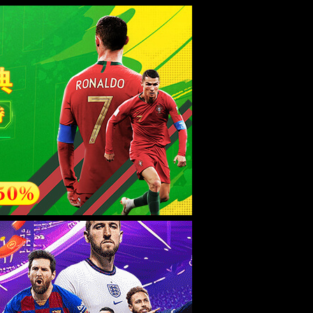
业
产品中心
投资者关系
发动力
通用机械
零部件
天游ty8官网入口大江