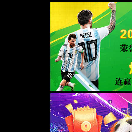
公司新闻
公司新闻