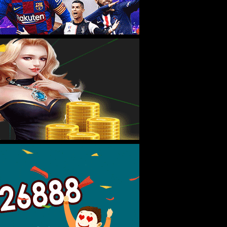
2023
2024
2025
2026