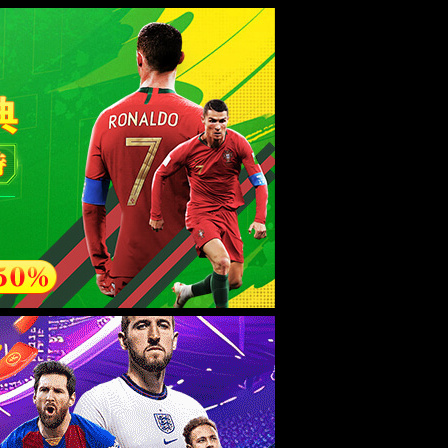
业
产品中心
投资者关系
公司新闻