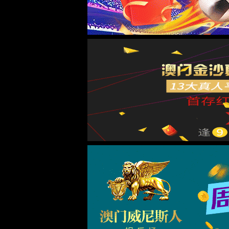
COMPANY NEWS
公司新闻
2015
2016
2017
2018