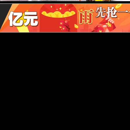
企业500强”发布，民营企业500强收入总额达到146915.71亿
之一。天游ty8官网入口产业集团以逾172亿元的总营收，位列第
斯两家大型国企签约
罗斯地方经贸合作论坛后的两国企业集体签约仪式上，天游ty8官网入
署正式合资合作协议，将分别成立两家合资公司，在华生产世界