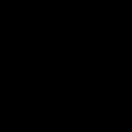
走进ty8天游平台
登录
公司简介