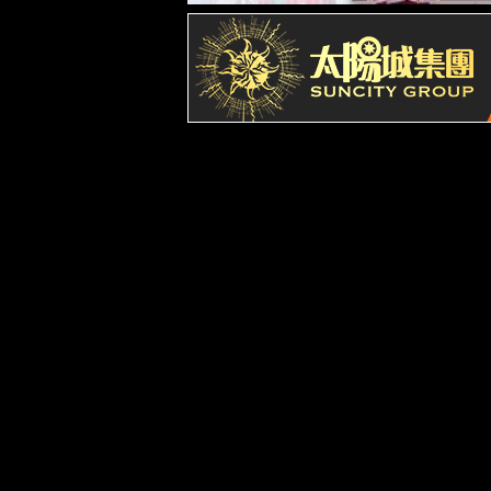
08-28
不仅仅是500强
2015
近日，由全国工商联编制的“2015中国民营
元，约占中国企业500强营收总额的四分
259位，营业收入和排...
08-15
天游ty8官网入口与白俄罗
2015
2015年5月11日上午，在中国-白俄
口产业集团与两家白俄罗斯大型国企签
领先的大型高端农业...